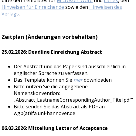
bitte den Templates für
Microsoft Word
und
LaTeX
, den
Hinweisen für Einreichende
sowie den
Hinweisen des
Verlags
.
Zeitplan (Änderungen vorbehalten)
25.02.2026: Deadline Einreichung Abstract
Der Abstract und das Paper sind ausschließlich in
englischer Sprache zu verfassen.
Das Template können Sie
hier
downloaden
Bitte nutzen Sie die angegebene
Namenskonvention:
„Abstract_LastnameCorrespondingAuthor_Titel.pdf”
Bitte senden Sie das Abstract als PDF an
wgp(at)ifa.uni-hannover.de
06.03.2026: Mitteilung Letter of Acceptance