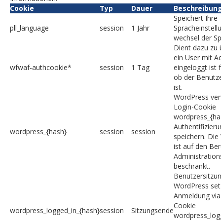
Cookie
Typ
Dauer
Beschreibun
Speichert Ihre
pll_language
session
1 Jahr
Spracheinstell
wechsel der S
Dient dazu zu 
ein User mit A
wfwaf-authcookie*
session
1 Tag
eingeloggt ist 
ob der Benutze
ist.
WordPress ve
Login-Cookie
wordpress_{ha
Authentifizier
wordpress_{hash}
session
session
speichern. Di
ist auf den Be
Administration
beschränkt.
Benutzersitzu
WordPress set
Anmeldung via
Cookie
wordpress_logged_in_{hash}
session
Sitzungsende
wordpress_log