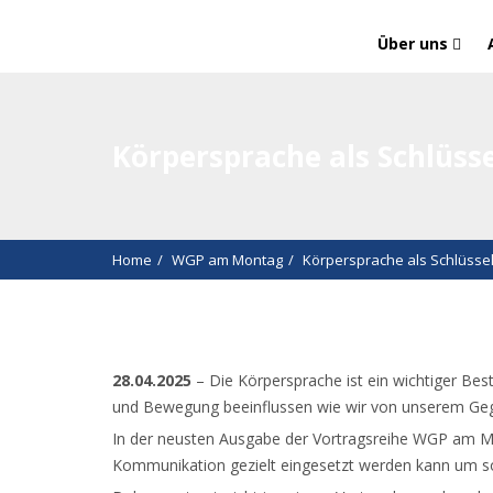
Über uns
Körpersprache als Schlüs
Home
WGP am Montag
Körpersprache als Schlüss
28.04.2025
– Die Körpersprache ist ein wichtiger Bes
und Bewegung beeinflussen wie wir von unserem 
In der neusten Ausgabe der Vortragsreihe WGP am Mo
Kommunikation gezielt eingesetzt werden kann um sow