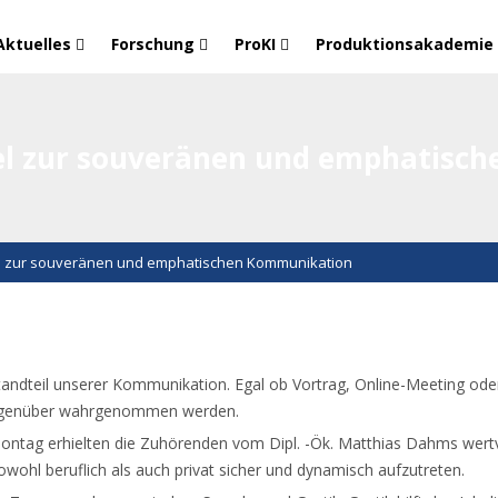
Aktuelles
Forschung
ProKI
Produktionsakademie
sel zur souveränen und emphatis
el zur souveränen und emphatischen Kommunikation
tandteil unserer Kommunikation. Egal ob Vortrag, Online-Meeting oder
Gegenüber wahrgenommen werden.
ntag erhielten die Zuhörenden vom Dipl. -Ök. Matthias Dahms wertv
ohl beruflich als auch privat sicher und dynamisch aufzutreten.