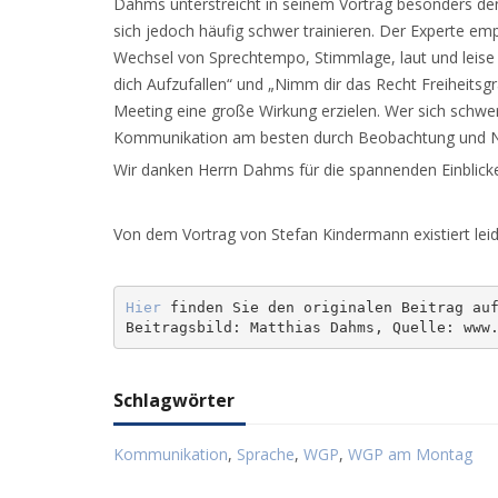
Dahms unterstreicht in seinem Vortrag besonders den
sich jedoch häufig schwer trainieren. Der Experte em
Wechsel von Sprechtempo, Stimmlage, laut und leise 
dich Aufzufallen“ und „Nimm dir das Recht Freiheitsg
Meeting eine große Wirkung erzielen. Wer sich schwer
Kommunikation am besten durch Beobachtung und 
Wir danken Herrn Dahms für die spannenden Einblicke
Von dem Vortrag von Stefan Kindermann existiert leid
Hier
 finden Sie den originalen Beitrag auf
Beitragsbild: 
Matthias Dahms, Quelle: www
Schlagwörter
Kommunikation
,
Sprache
,
WGP
,
WGP am Montag