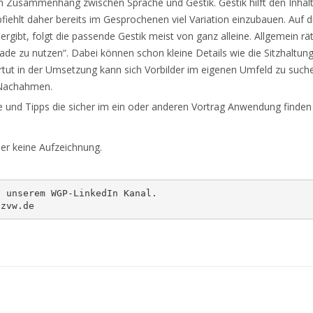
 Zusammenhang zwischen Sprache und Gestik. Gestik hilft den Inhalt
pfiehlt daher bereits im Gesprochenen viel Variation einzubauen. Auf
ergibt, folgt die passende Gestik meist von ganz alleine. Allgemein
rade zu nutzen“. Dabei können schon kleine Details wie die Sitzhaltu
tut in der Umsetzung kann sich Vorbilder im eigenen Umfeld zu suche
Nachahmen.
 und Tipps die sicher im ein oder anderen Vortrag Anwendung finden
er keine Aufzeichnung.
 unserem WGP-LinkedIn Kanal.

.zvw.de