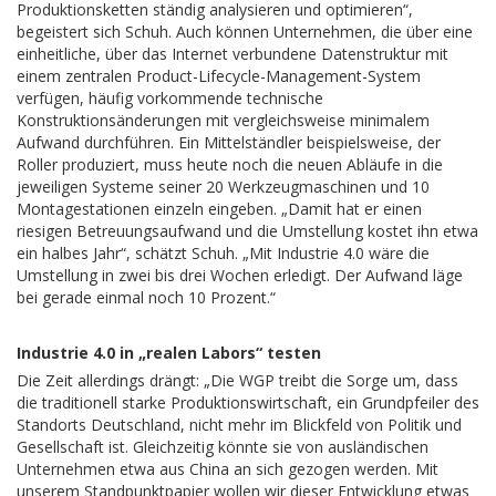
Produktionsketten ständig analysieren und optimieren“,
begeistert sich Schuh. Auch können Unternehmen, die über eine
einheitliche, über das Internet verbundene Datenstruktur mit
einem zentralen Product-Lifecycle-Management-System
verfügen, häufig vorkommende technische
Konstruktionsänderungen mit vergleichsweise minimalem
Aufwand durchführen. Ein Mittelständler beispielsweise, der
Roller produziert, muss heute noch die neuen Abläufe in die
jeweiligen Systeme seiner 20 Werkzeugmaschinen und 10
Montagestationen einzeln eingeben. „Damit hat er einen
riesigen Betreuungsaufwand und die Umstellung kostet ihn etwa
ein halbes Jahr“, schätzt Schuh. „Mit Industrie 4.0 wäre die
Umstellung in zwei bis drei Wochen erledigt. Der Aufwand läge
bei gerade einmal noch 10 Prozent.“
Industrie 4.0 in „realen Labors“ testen
Die Zeit allerdings drängt: „Die WGP treibt die Sorge um, dass
die traditionell starke Produktionswirtschaft, ein Grundpfeiler des
Standorts Deutschland, nicht mehr im Blickfeld von Politik und
Gesellschaft ist. Gleichzeitig könnte sie von ausländischen
Unternehmen etwa aus China an sich gezogen werden. Mit
unserem Standpunktpapier wollen wir dieser Entwicklung etwas