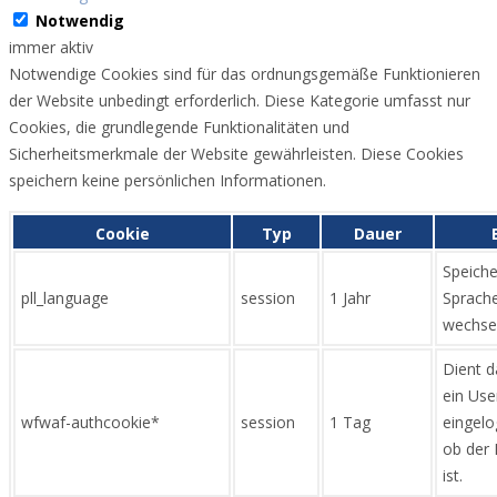
Notwendig
immer aktiv
Notwendige Cookies sind für das ordnungsgemäße Funktionieren
der Website unbedingt erforderlich. Diese Kategorie umfasst nur
Cookies, die grundlegende Funktionalitäten und
Sicherheitsmerkmale der Website gewährleisten. Diese Cookies
speichern keine persönlichen Informationen.
Cookie
Typ
Dauer
Speiche
pll_language
session
1 Jahr
Sprache
wechsel
Dient d
ein Use
wfwaf-authcookie*
session
1 Tag
eingelog
ob der 
ist.