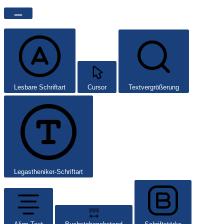
Lesbare Schriftart
Cursor
Textvergrößerung
Legastheniker-Schriftart