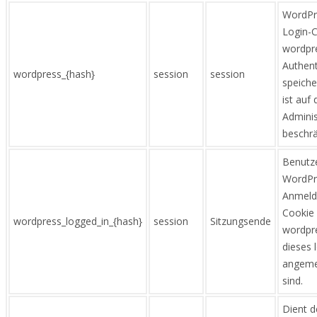
WordPr
Login-
wordpr
Authent
wordpress_{hash}
session
session
speiche
ist auf
Adminis
beschrä
Benutze
WordPre
Anmeld
Cookie
wordpress_logged_in_{hash}
session
Sitzungsende
wordpre
dieses 
angemel
sind.
Dient d