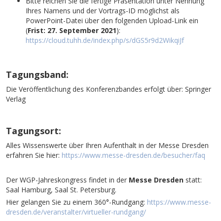
Bitte reichen Sie die fertige Präsentation unter Nennung
Ihres Namens und der Vortrags-ID möglichst als
PowerPoint-Datei über den folgenden Upload-Link ein
(
Frist: 27. September 2021
):
https://cloud.tuhh.de/index.php/s/dGS5r9d2WikqiJf
Tagungsband:
Die Veröffentlichung des Konferenzbandes erfolgt über: Springer
Verlag
Tagungsort:
Alles Wissenswerte über Ihren Aufenthalt in der Messe Dresden
erfahren Sie hier:
https://www.messe-dresden.de/besucher/faq
Der WGP-Jahreskongress findet in der
Messe Dresden
statt:
Saal Hamburg, Saal St. Petersburg.
Hier gelangen Sie zu einem 360°-Rundgang:
https://www.messe-
dresden.de/veranstalter/virtueller-rundgang/