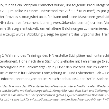
 für das ein Stichplan erarbeitet wurde, um folgende Produkteigensc
00 µm sollte zu einem Endzustand mit 20*300*1875 mm³; 25 µm gew
der Prozess störungsfrei ablaufen kann und keine Maschinen geschädi
N) durch reinforcement learning (verstärkendes Lernen) trainiert. Ver
eine Strategie entwickelt, um erhaltene Belohnungen zu maximieren.
ls erzeugt wurde. Abbildung 2 zeigt beispielhaft das Ergebnis des Tr
 des Trainings des NN erstellte Stichpläne nach unterschiedlich vielen Wiederho
 und Zielhöhe mit Fehlermarge (blau). Korngröße nach dem Stich und Zielkorng
Prozess akkumulierter Energieverbrauch (grau) | Quelle: Institut für Bildsame 
ics Lab – Lehrstuhl für Informationsmanagement im Maschinenbau IMA der RW