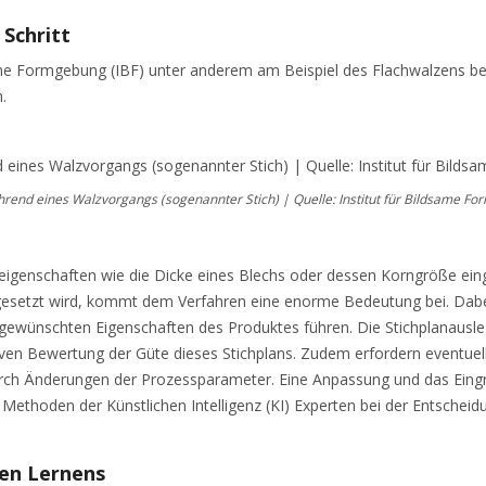
 Schritt
ame Formgebung (IBF) unter anderem am Beispiel des Flachwalzens be
.
rend eines Walzvorgangs (sogenannter Stich) | Quelle: Institut für Bildsame F
enschaften wie die Dicke eines Blechs oder dessen Korngröße eingest
esetzt wird, kommt dem Verfahren eine enorme Bedeutung bei. Dabei 
gewünschten Eigenschaften des Produktes führen. Die Stichplanausle
iven Bewertung der Güte dieses Stichplans. Zudem erfordern eventuel
rch Änderungen der Prozessparameter. Eine Anpassung und das Eingre
ethoden der Künstlichen Intelligenz (KI) Experten bei der Entscheid
len Lernens