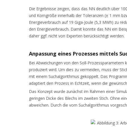
Die Ergebnisse zeigen, dass das NN deutlich über 10
und Korngröße innerhalb der Toleranzen (± 1 mm bzw. 
Energieverbrauch auf 19 Giga-Joule (5,3 MWh) zu red
den Energieverbrauch. Damit konnte das NN ein Beispi
daher ggf. nicht von Experten berücksichtigt werden.
Anpassung eines Prozesses mittels S
Bei Abweichungen von den Soll-Prozessparametern ka
produziert wird. Um dies zu vermeiden, muss der Sti
mit einem Suchalgorithmus gekoppelt. Das Programm 
adaptiert den Prozess in Echtzeit, wenn die gewünsc
Das Konzept wurde zunächst im Rahmen einer Simulation
geringen Dicke des Blechs im zweiten Stich. Ohne 
abweichen. Durch die vom Suchalgorithmus vorgeschlag