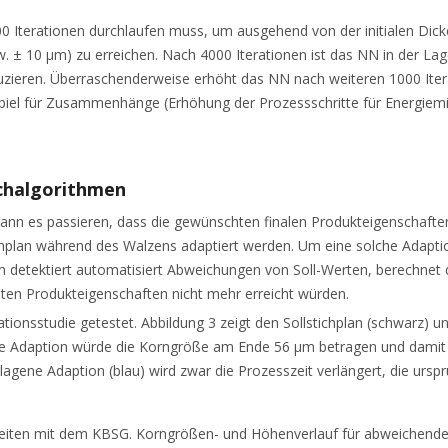
00 Iterationen durchlaufen muss, um ausgehend von der initialen Di
± 10 µm) zu erreichen. Nach 4000 Iterationen ist das NN in der Lage
uzieren. Überraschenderweise erhöht das NN nach weiteren 1000 Itera
el für Zusammenhänge (Erhöhung der Prozessschritte für Energieminimi
uchalgorithmen
nn es passieren, dass die gewünschten finalen Produkteigenschafte
chplan während des Walzens adaptiert werden. Um eine solche Adaptio
detektiert automatisiert Abweichungen von Soll-Werten, berechnet d
hten Produkteigenschaften nicht mehr erreicht würden.
sstudie getestet. Abbildung 3 zeigt den Sollstichplan (schwarz) und 
eine Adaption würde die Korngröße am Ende 56 µm betragen und dami
ene Adaption (blau) wird zwar die Prozesszeit verlängert, die ursprü