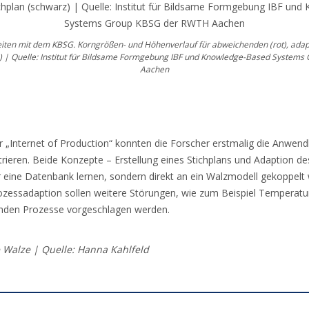
eiten mit dem KBSG. Korngrößen- und Höhenverlauf für abweichenden (rot), adapt
z) | Quelle: Institut für Bildsame Formgebung IBF und Knowledge-Based Syste
Aachen
r „Internet of Production“ konnten die Forscher erstmalig die Anwen
ieren. Beide Konzepte – Erstellung eines Stichplans und Adaption d
er eine Datenbank lernen, sondern direkt an ein Walzmodell gekoppelt 
rozessadaption sollen weitere Störungen, wie zum Beispiel Tempera
genden Prozesse vorgeschlagen werden.
e Walze | Quelle: Hanna Kahlfeld