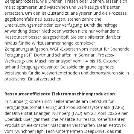
Zerspanprozesse, wie Drehen, Fräsen oder Bohren, lassen sich
meist optimieren und Maschinen und Werkzeuge effizienter
einsetzen. Um den Ist-Zustand zu analysieren und die Prozesse
gegebenenfalls neu auszulegen, stehen zahlreiche
Untersuchungsmethoden zur Verfügung. Durch die richtige
Anwendung dieser Methoden werden nicht nur vorhandene
Ressourcen besser ausgeschöpft. Sie sensibilisieren darüber
hinaus für die Wirkzusammenhänge komplexer
Zerspanungsaufgaben. WGP-Experten vom Institut für Spanende
Fertigung (ISF) Dortmund schaffen im Seminar „Prozess-,
Werkzeug- und Maschinenanalyse“ vom 14. bis 15. Oktober
anhand fertigungsrelevanter Beispiele ein grundlegendes
Verständnis für die Auswertemethoden und demonstrieren sie in
praktischen Einsatzversuchen.
Ressourceneffiziente Elektromaschinenproduktion
In Nürnberg können sich Teilnehmende am Lehrstuhl für
Fertigungsautomatisierung und Produktionssystematik (FAPS)
der Universität Erlangen-Nürnberg (FAU) am 23. April 2026 einen
Überblick über ganzheitliche Ansätze zur ressourceneffizienten
Produktion elektrischer Maschinen verschaffen. Dean Petrovski
vom Münchner High-Tech-Unternehmen DeepDrive, das mit