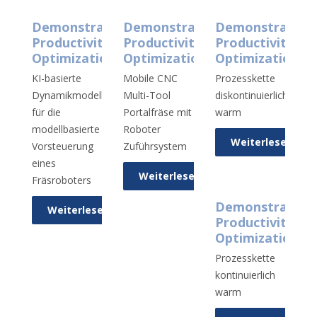
Demonstrator
Demonstrator
Demonstrator
Productivity
Productivity
Productivity
Optimization
Optimization
Optimization
KI-basierte
Mobile CNC
Prozesskette
Dynamikmodelle
Multi-Tool
diskontinuierlich
für die
Portalfräse mit
warm
modellbasierte
Roboter
Weiterlesen
Vorsteuerung
Zuführsystem
eines
Weiterlesen
Fräsroboters
Demonstrator
Weiterlesen
Productivity
Optimization
Prozesskette
kontinuierlich
warm