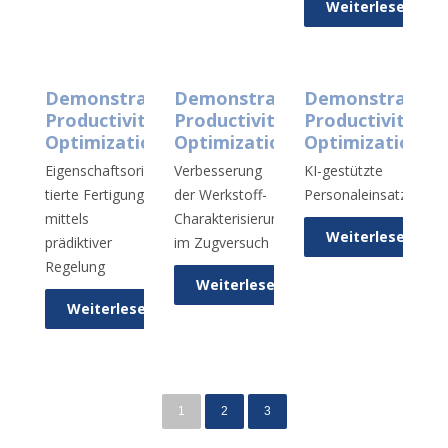
Weiterlesen
Demonstrator
Demonstrator
Demonstrator
Productivity
Productivity
Productivity
Optimization
Optimization
Optimization
Eigenschaftsorien­
Verbesserung
KI-gestützte
tierte Fertigung
der Werkstoff-
Personaleinsatzplanu
mittels
Charakterisierung
Weiterlesen
prädiktiver
im Zugversuch
Regelung
Weiterlesen
Weiterlesen
1
2
3