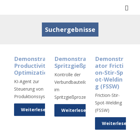
Togg
navi
Suchergebnisse
Demonstrator
Demonstrator
Demonstr
Productivity
Spritzgießprozess
ator Fricti
Optimization
on-Stir-Sp
Kontrolle der
ot-Weldin
KI-Agent zur
Verbundbauteilqualität
g (FSSW)
Steuerung von
im
Friction-Stir-
Produktionssystemen
Spritzgießprozess
Spot-Welding
Weiterlesen
Weiterlesen
(FSSW)
Weiterlesen