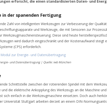
ungen erforscht, die einen standardisierten Daten- und Ener
e in der spanenden Fertigung
e Zahl von intelligenten Werkzeugen zur Verbesserung der Qualität 
schriftungsapparate und Werkzeuge, die mit Sensoren zur Prozessübe
Werkzeugmaschinensteuerung. Diese sind heute herstellerspezifisch un
rkzeugen wird dadurch eingeschränkt und der Kostenaufwand steigt er
Systeme (CPS) erforderlich.
Energie- und Datenübertragung | Quelle: iwb München
e
eifende Schnittstelle zwischen der rotierenden Spindel mit dem Werk
e und die elektrische Ankopplung des Werkzeugs an die Maschine und s
e lässt sich einfach in die Werkzeugmaschine einsetzen. Doch auch he
r Universität Stuttgart arbeiten derzeit an einem DIN-Normungsantr