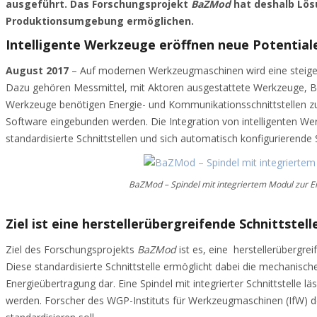
ausgeführt. Das Forschungsprojekt
BaZMod
hat deshalb Lös
Produktionsumgebung ermöglichen.
Intelligente Werkzeuge eröffnen neue Potential
August 2017
– Auf modernen Werkzeugmaschinen wird eine steigend
Dazu gehören Messmittel, mit Aktoren ausgestattete Werkzeuge, Be
Werkzeuge benötigen Energie- und Kommunikationsschnittstellen zur 
Software eingebunden werden. Die Integration von intelligenten We
standardisierte Schnittstellen und sich automatisch konfigurierende 
BaZMod – Spindel mit integriertem Modul zur 
Ziel ist eine herstellerübergreifende Schnittstell
Ziel des Forschungsprojekts
BaZMod
ist es, eine herstellerübergr
Diese standardisierte Schnittstelle ermöglicht dabei die mechanisch
Energieübertragung dar. Eine Spindel mit integrierter Schnittstell
werden. Forscher des WGP-Instituts für Werkzeugmaschinen (IfW) de