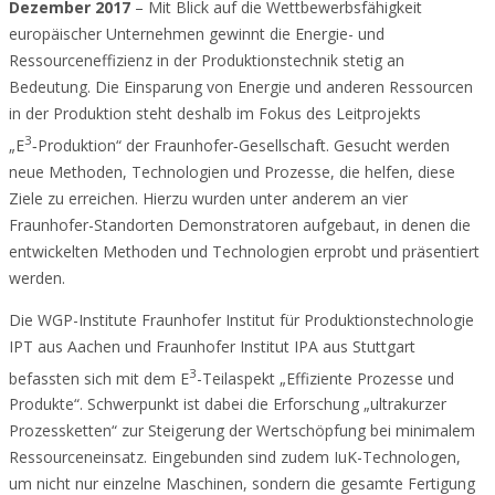
Dezember 2017
– Mit Blick auf die Wettbewerbsfähigkeit
europäischer Unternehmen gewinnt die Energie- und
Ressourceneffizienz in der Produktionstechnik stetig an
Bedeutung. Die Einsparung von Energie und anderen Ressourcen
in der Produktion steht deshalb im Fokus des Leitprojekts
3
„E
‑Produktion“ der Fraunhofer‑Gesellschaft. Gesucht werden
neue Methoden, Technologien und Prozesse, die helfen, diese
Ziele zu erreichen. Hierzu wurden unter anderem an vier
Fraunhofer-Standorten Demonstratoren aufgebaut, in denen die
entwickelten Methoden und Technologien erprobt und präsentiert
werden.
Die WGP-Institute Fraunhofer Institut für Produktionstechnologie
IPT aus Aachen und Fraunhofer Institut IPA aus Stuttgart
3
befassten sich mit dem E
-Teilaspekt „Effiziente Prozesse und
Produkte“. Schwerpunkt ist dabei die Erforschung „ultrakurzer
Prozessketten“ zur Steigerung der Wertschöpfung bei minimalem
Ressourceneinsatz. Eingebunden sind zudem IuK-Technologen,
um nicht nur einzelne Maschinen, sondern die gesamte Fertigung