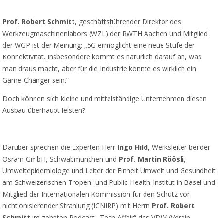
Prof. Robert Schmitt
, geschäftsführender Direktor des
Werkzeugmaschinenlabors (WZL) der RWTH Aachen und Mitglied
der WGP ist der Meinung: „5G ermöglicht eine neue Stufe der
Konnektivität. Insbesondere kommt es natürlich darauf an, was
man draus macht, aber für die Industrie könnte es wirklich ein
Game-Changer sein.“
Doch können sich kleine und mittelständige Unternehmen diesen
Ausbau überhaupt leisten?
Darüber sprechen die Experten Herr
Ingo Hild
, Werksleiter bei der
Osram GmbH, Schwabmünchen und
Prof. Martin Röösli
,
Umweltepidemiologe und Leiter der Einheit Umwelt und Gesundheit
am Schweizerischen Tropen- und Public-Health-Institut in Basel und
Mitglied der Internationalen Kommission für den Schutz vor
nichtionisierender Strahlung (ICNIRP) mit Herrn
Prof. Robert
Schmitt
im zehnten Podcast „Tech Affair“ des VDW (Verein