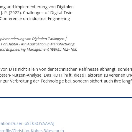
plementierung von Digitalen Zwillingen |
es of Digital Twin Application in Manufacturing.
g and Engineering Management (IEEM), 162–168.
g von DTs nicht allein von der technischen Raffinesse abhängt, sonde
osten-Nutzen-Analyse. Das KDTF hilft, diese Faktoren zu vereinen un
ur zur Verbreitung der Technologie bei, sondern sichert auch ihre langf
citations?user=pST0SOYAAAAJ
rofile/Christian-Kober-3/research