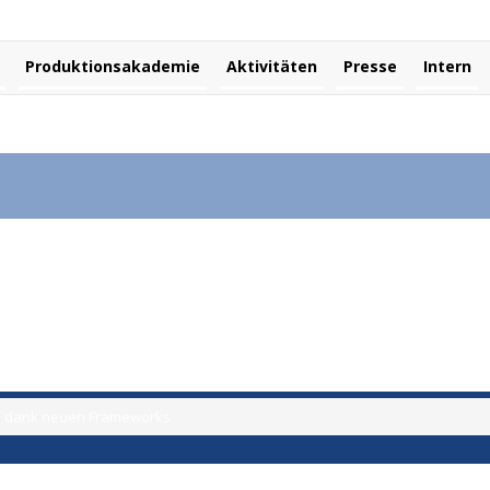
Produktionsakademie
Aktivitäten
Presse
Intern
n sinken dank neuen Frameworks
ken dank neuen Frameworks