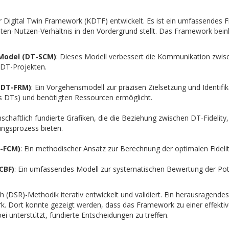
Digital Twin Framework (KDTF) entwickelt. Es ist ein umfassendes 
ten-Nutzen-Verhältnis in den Vordergrund stellt. Das Framework beinh
 Model (DT-SCM)
: Dieses Modell verbessert die Kommunikation zwisc
n DT-Projekten.
 (DT-FRM)
: Ein Vorgehensmodell zur präzisen Zielsetzung und Identifi
s DTs) und benötigten Ressourcen ermöglicht.
nschaftlich fundierte Grafiken, die die Beziehung zwischen DT-Fidelit
ungsprozess bieten.
T-FCM)
: Ein methodischer Ansatz zur Berechnung der optimalen Fidel
CBF)
: Ein umfassendes Modell zur systematischen Bewertung der Po
(DSR)-Methodik iterativ entwickelt und validiert. Ein herausragendes 
erk. Dort konnte gezeigt werden, dass das Framework zu einer effektiv
 unterstützt, fundierte Entscheidungen zu treffen.