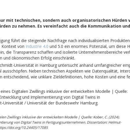
ht nur mit technischen, sondern auch organisatorischen Hürd
Hürden zu nehmen. Es vereinfacht auch die Kommunikation un
tigung führt die steigende Nachfrage nach individualisierten Produk
im Kontext von
Industrie 4.0
und 5.0 ein enormes Potenzial, um diese H
 ein, die Transparenz schaffen und isolierte Unternehmensbereiche ve
en und ökonomischen Erfolg einschränkt.
Schmidt-Universität in Hamburg untersucht anhand umfangreicher empi
l ausschöpfen. Neben technischen Aspekten wie Datenqualität, Interope
entscheidend, wie unklare Zieldefinitionen, hohe Kosten und eine f
len Zwillings inklusive der entwickelten Modelle | Quelle: Kober, C. (2024).
ntierung von Digital Twins in Fertigungsunternehmen. Dissertation: Helmut-
ttps://doi.org/10.24405/17085