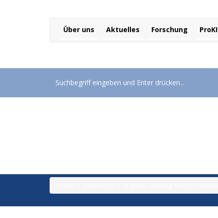
Über uns
Aktuelles
Forschung
ProKI
Digitaler Zwilling: Hürde
Home
Newsletter
Digitaler Zwilling: Hürden sin