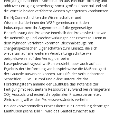
Fertigung bezeichnete Kombination aus Blechumformung und
additiver Fertigung beherbergt somit großes Potenzial und soll
die Vorteile beider Verfahrensklassen synergetisch kombinieren.
Bei HyConnect richten die Wissenschaftler und
Wissenschaftlerinnen der WGP gemeinsam mit den
Industriepartnern ihr Augenmerk auf die gegenseitige
Beeinflussung der Prozesse innerhalb der Prozesskette sowie
die Reihenfolge und Wechselwirkungen der Prozesse. Denn in
dem hybriden Verfahren kommen Blechhalbzeuge mit
chargenspezifischen Eigenschaften zum Einsatz, die sich
wiederum auf alle weiteren Verarbeitungsschritte wie
beispielsweise auf den Verzug der beim
Laserpulverauftragsschweißen entsteht, aber auch auf das
Ergebnis der Umformung wie beispielsweise die Maßhaltigkeit
der Bauteile auswirken können. Mit Hilfe der Verbundpartner
Schaeffler, DEW, Trumpf und d-fine untersucht das
Forschungsteam anhand der Laufhülse das Potenzial zur
Fertigung mit reduziertem Ressourcenaufwand bei verringertem
CO
-Ausstoß und eruiert die optimalen Prozessparameter.
2
Gleichzeitig will es das Prozessverständnis vertiefen.
Bei der konventionellen Prozesskette zur Herstellung derartiger
Laufhülsen (siehe Bild 1) wird das Bauteil zunächst aus