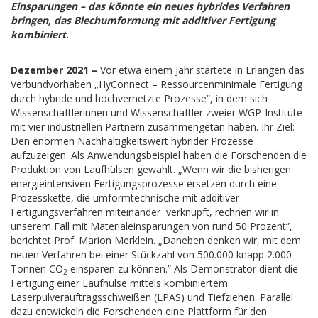
Einsparungen – das könnte ein neues hybrides Verfahren
bringen, das Blechumformung mit additiver Fertigung
kombiniert
.
Dezember 2021 –
Vor etwa einem Jahr startete in Erlangen das
Verbundvorhaben „HyConnect – Ressourcenminimale Fertigung
durch hybride und hochvernetzte Prozesse“, in dem sich
Wissenschaftlerinnen und Wissenschaftler zweier WGP-Institute
mit vier industriellen Partnern zusammengetan haben. Ihr Ziel:
Den enormen Nachhaltigkeitswert hybrider Prozesse
aufzuzeigen. Als Anwendungsbeispiel haben die Forschenden die
Produktion von Laufhülsen gewählt. „Wenn wir die bisherigen
energieintensiven Fertigungsprozesse ersetzen durch eine
Prozesskette, die umformtechnische mit additiver
Fertigungsverfahren miteinander verknüpft, rechnen wir in
unserem Fall mit Materialeinsparungen von rund 50 Prozent”,
berichtet Prof. Marion Merklein. „Daneben denken wir, mit dem
neuen Verfahren bei einer Stückzahl von 500.000 knapp 2.000
Tonnen CO
einsparen zu können.” Als Demonstrator dient die
2
Fertigung einer Laufhülse mittels kombiniertem
Laserpulverauftragsschweißen (LPAS) und Tiefziehen. Parallel
dazu entwickeln die Forschenden eine Plattform für den