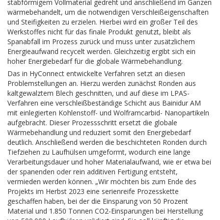
stabförmigem Vollmaterial gedreht und anschließend im Ganzen
wärmebehandelt, um die notwendigen Verschleißeigenschaften
und Steifigkeiten zu erzielen. Hierbei wird ein großer Teil des
Werkstoffes nicht für das finale Produkt genutzt, bleibt als
Spanabfall im Prozess zurück und muss unter zusätzlichem
Energieaufwand recycelt werden. Gleichzeitig ergibt sich ein
hoher Energiebedarf für die globale Wärmebehandlung.
Das in HyConnect entwickelte Verfahren setzt an diesen
Problemstellungen an. Hierzu werden zunächst Ronden aus
kaltgewalztem Blech geschnitten, und auf diese im LPAS-
Verfahren eine verschleißbeständige Schicht aus Bainidur AM
mit einlegierten Kohlenstoff- und Wolframcarbid- Nanopartikeln
aufgebracht. Dieser Prozessschritt ersetzt die globale
Wärmebehandlung und reduziert somit den Energiebedarf
deutlich. Anschließend werden die beschichteten Ronden durch
Tiefziehen zu Laufhülsen umgeformt, wodurch eine lange
Verarbeitungsdauer und hoher Materialaufwand, wie er etwa bei
der spanenden oder rein additiven Fertigung entsteht,
vermieden werden können. „Wir möchten bis zum Ende des
Projekts im Herbst 2023 eine serienreife Prozesskette
geschaffen haben, bei der die Einsparung von 50 Prozent
Material und 1.850 Tonnen CO2-Einsparungen bei Herstellung