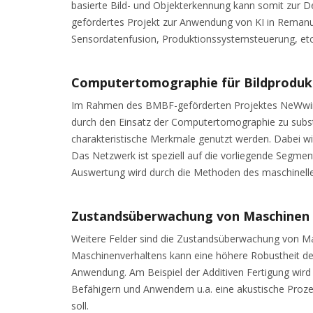
basierte Bild- und Objekterkennung kann somit zur De
gefördertes Projekt zur Anwendung von KI in Remanuf
Sensordatenfusion, Produktionssystemsteuerung, etc.
Computertomographie für Bildproduk
Im Rahmen des BMBF-geförderten Projektes NeWwire wi
durch den Einsatz der Computertomographie zu substi
charakteristische Merkmale genutzt werden. Dabei wi
Das Netzwerk ist speziell auf die vorliegende Segmenti
Auswertung wird durch die Methoden des maschinelle
Zustandsüberwachung von Maschinen
Weitere Felder sind die Zustandsüberwachung von M
Maschinenverhaltens kann eine höhere Robustheit der
Anwendung. Am Beispiel der Additiven Fertigung wi
Befähigern und Anwendern u.a. eine akustische Proze
soll.