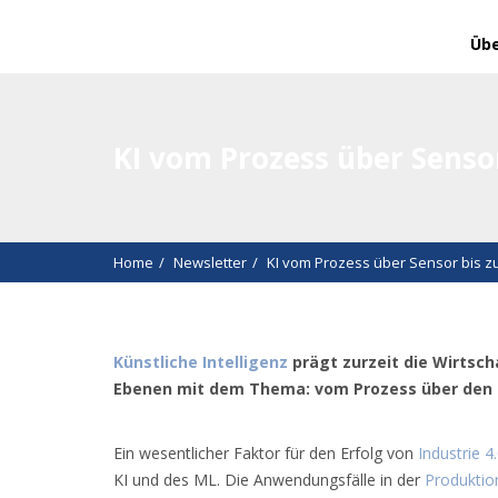
Übe
KI vom Prozess über Senso
Home
Newsletter
KI vom Prozess über Sensor bis z
Künstliche Intelligenz
prägt zurzeit die Wirtsch
Ebenen mit dem Thema: vom Prozess über den S
Ein wesentlicher Faktor für den Erfolg von
Industrie 4
KI und des ML. Die Anwendungsfälle in der
Produktio