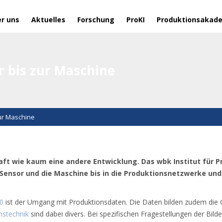
r uns
Aktuelles
Forschung
ProKI
Produktionsakad
r bis zur Maschine
ur Maschine
aft wie kaum eine andere Entwicklung. Das wbk Institut für P
ensor und die Maschine bis in die Produktionsnetzwerke und
.0
ist der Umgang mit Produktionsdaten. Die Daten bilden zudem die 
nstechnik
sind dabei divers. Bei spezifischen Fragestellungen der Bil