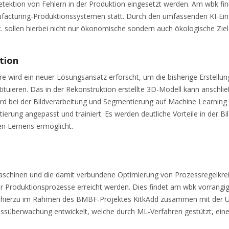
tektion von Fehlern in der Produktion eingesetzt werden. Am wbk finde
acturing-Produktionssystemen statt. Durch den umfassenden KI-Einsa
 sollen hierbei nicht nur ökonomische sondern auch ökologische Ziel
tion
rd ein neuer Lösungsansatz erforscht, um die bisherige Erstellung 
tuieren. Das in der Rekonstruktion erstellte 3D-Modell kann anschli
rd bei der Bildverarbeitung und Segmentierung auf Machine Learning 
erung angepasst und trainiert. Es werden deutliche Vorteile in der Bil
n Lernens ermöglicht.
aschinen und die damit verbundene Optimierung von Prozessregelkr
 Produktionsprozesse erreicht werden. Dies findet am wbk vorrangig
rd hierzu im Rahmen des BMBF-Projektes KitkAdd zusammen mit der 
ssüberwachung entwickelt, welche durch ML-Verfahren gestützt, eine