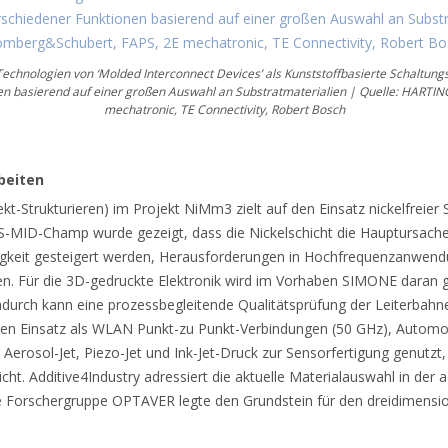
Technologien von ‘Molded Interconnect Devices’ als Kunststoffbasierte Schaltung
nen basierend auf einer großen Auswahl an Substratmaterialien | Quelle: HARTI
mechatronic, TE Connectivity, Robert Bosch
beiten
t-Strukturieren) im Projekt NiMm3 zielt auf den Einsatz nickelfreie
ID-Champ wurde gezeigt, dass die Nickelschicht die Hauptursache fü
ssigkeit gesteigert werden, Herausforderungen in Hochfrequenzanwen
. Für die 3D-gedruckte Elektronik wird im Vorhaben SIMONE daran ge
durch kann eine prozessbegleitende Qualitätsprüfung der Leiterbahne
 den Einsatz als WLAN Punkt-zu Punkt-Verbindungen (50 GHz), Autom
 Aerosol-Jet, Piezo-Jet und Ink-Jet-Druck zur Sensorfertigung genut
 Additive4Industry adressiert die aktuelle Materialauswahl in der ad
Die Forschergruppe OPTAVER legte den Grundstein für den dreidimensio