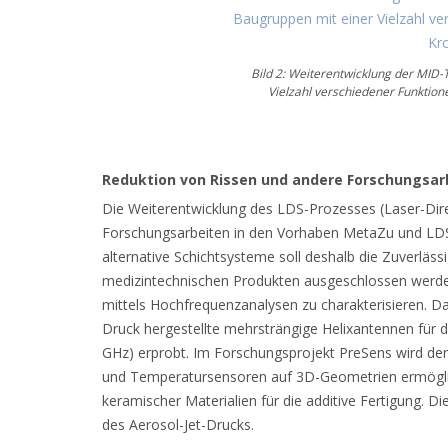
Bild 2: Weiterentwicklung der MID-
Vielzahl verschiedener Funktio
Reduktion von Rissen und andere Forschungsar
Die Weiterentwicklung des LDS-Prozesses (Laser-Direk
Forschungsarbeiten in den Vorhaben MetaZu und LDS-M
alternative Schichtsysteme soll deshalb die Zuverlä
medizintechnischen Produkten ausgeschlossen werden
mittels Hochfrequenzanalysen zu charakterisieren. Da
Druck hergestellte mehrsträngige Helixantennen für
GHz) erprobt. Im Forschungsprojekt PreSens wird der
und Temperatursensoren auf 3D-Geometrien ermöglicht.
keramischer Materialien für die additive Fertigung. 
des Aerosol-Jet-Drucks.