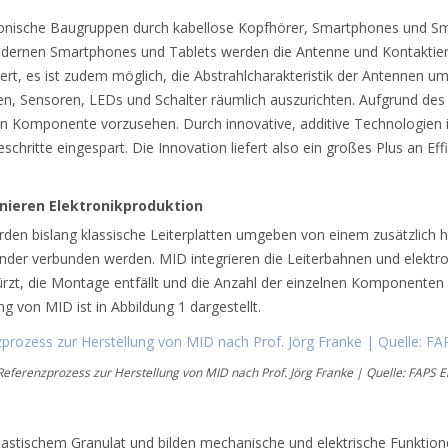
ronische Baugruppen durch kabellose Kopfhörer, Smartphones und Sm
odernen Smartphones und Tablets werden die Antenne und Kontaktieru
t, es ist zudem möglich, die Abstrahlcharakteristik der Antennen um
en, Sensoren, LEDs und Schalter räumlich auszurichten. Aufgrund de
 Komponente vorzusehen. Durch innovative, additive Technologien ist 
itte eingespart. Die Innovation liefert also ein großes Plus an Effi
nieren Elektronikproduktion
rden bislang klassische Leiterplatten umgeben von einem zusätzlich
der verbunden werden. MID integrieren die Leiterbahnen und elekt
zt, die Montage entfällt und die Anzahl der einzelnen Komponenten wi
 von MID ist in Abbildung 1 dargestellt.
 Referenzprozess zur Herstellung von MID nach Prof. Jörg Franke | Quelle: FAPS 
astischem Granulat und bilden mechanische und elektrische Funktionen