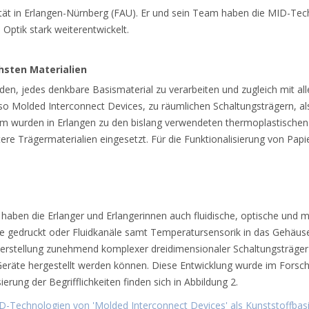
tät in Erlangen-Nürnberg (FAU). Er und sein Team haben die MID-Tech
 Optik stark weiterentwickelt.
hsten Materialien
den, jedes denkbare Basismaterial zu verarbeiten und zugleich mit a
so Molded Interconnect Devices, zu räumlichen Schaltungsträgern, al
udem wurden in Erlangen zu den bislang verwendeten thermoplastischen
tere Trägermaterialien eingesetzt. Für die Funktionalisierung von Pa
aben die Erlanger und Erlangerinnen auch fluidische, optische und 
use gedruckt oder Fluidkanäle samt Temperatursensorik in das Gehäuse
e Herstellung zunehmend komplexer dreidimensionaler Schaltungsträger
e Geräte hergestellt werden können. Diese Entwicklung wurde im For
ierung der Begrifflichkeiten finden sich in Abbildung 2.