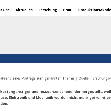
r uns
Aktuelles
Forschung
ProKI
Produktionsakad
h kostengünstiger und ressourcenschonender hergestellt, wei
se, Elektronik und Mechanik werden nicht mehr getrennt pro
rden.